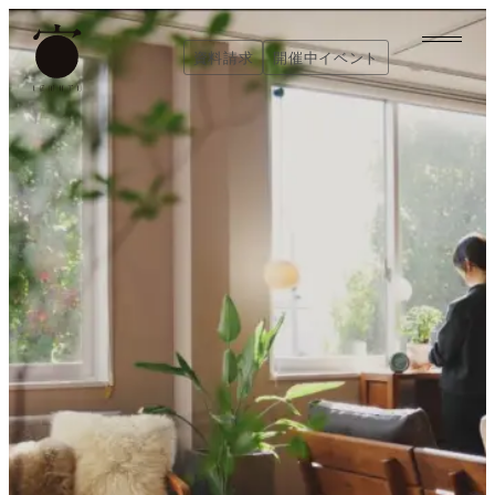
内
容
資料請求
開催中イベント
を
資料請求
開催中イベント
ス
キ
ッ
プ