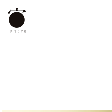
内
容
を
ス
キ
ッ
プ