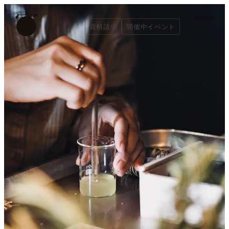
内
容
資料請求
開催中イベント
を
資料請求
開催中イベント
ス
キ
ッ
プ