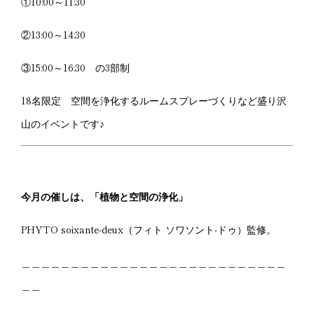
①10:00～11:30
②13:00～14:30
③15:00～16:30 の3部制
18名限定 空間を浄化するルームスプレーづくりなど盛り沢
山のイベントです♪
今月の催しは、「植物と空間の浄化」
PHYTO soixante-deux（フィト ソワソント-ドゥ）監修。
＿＿＿＿＿＿＿＿＿＿＿＿＿＿＿＿＿＿＿＿＿＿＿＿＿＿＿
＿＿