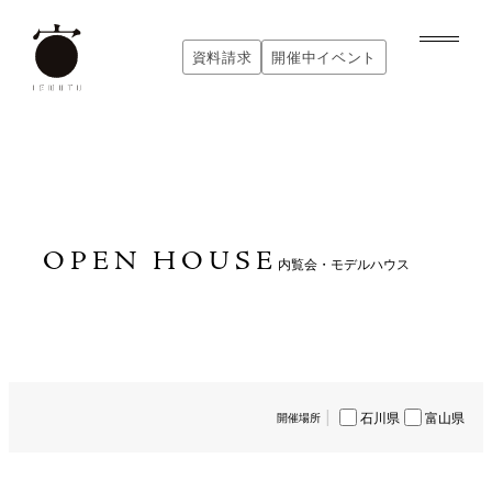
内
容
資料請求
開催中イベント
を
資料請求
開催中イベント
ス
キ
ッ
プ
OPEN HOUSE
内覧会・モデルハウス
|
石川県
富山県
開催場所