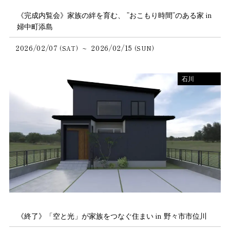
《完成内覧会》家族の絆を育む、 ”おこもり時間”のある家 in
婦中町添島
2026/02/07
2026/02/15
~
(SAT)
(SUN)
石川
《終了》「空と光」が家族をつなぐ住まい in 野々市市位川