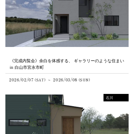
《完成内覧会》余白を体感する、 ギャラリーのような住まい
in 白山市宮永市町
2026/02/07
2026/03/08
~
(SAT)
(SUN)
石川