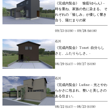
《完成内覧会》 愉藍(ゆらん) –
時を重ね、家族の色に染まる。 そ
れぞれの「愉しみ」が優しく響き
合う、陽だまりの家
09/13
09/28
~
(SUN)
(MON)
石川
《完成内覧会》Tonet -自分らし
さと、ふたりらしさ。-
08/29
09/27
~
(SAT)
(SUN)
石川
《完成内覧会》Lufine – 光とやわ
らかさに包まれ、整いと美しさの
ある住まい。
08/22
08/23
~
(SAT)
(SUN)