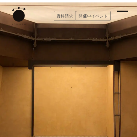
内
容
資料請求
開催中イベント
を
資料請求
開催中イベント
ス
キ
ッ
プ