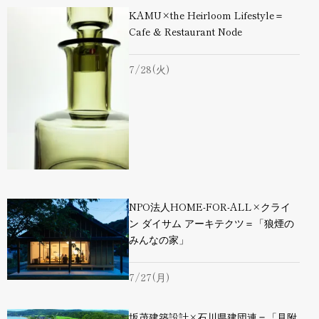
KAMU×the Heirloom Lifestyle＝
Cafe & Restaurant Node
7/28(火)
NPO法人HOME-FOR-ALL×クライ
ン ダイサム アーキテクツ＝「狼煙の
みんなの家」
7/27(月)
坂茂建築設計×石川県建団連＝「見附