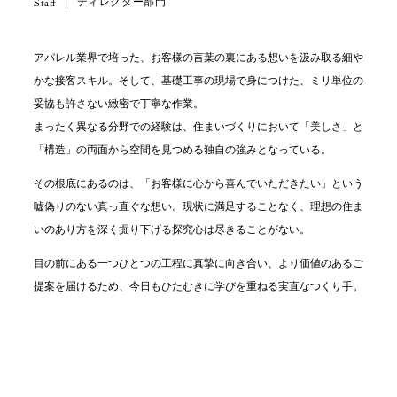
ディレクター部門
Staff
|
アパレル業界で培った、お客様の言葉の裏にある想いを汲み取る細や
かな接客スキル。そして、基礎工事の現場で身につけた、ミリ単位の
妥協も許さない緻密で丁寧な作業。
まったく異なる分野での経験は、住まいづくりにおいて「美しさ」と
「構造」の両面から空間を見つめる独自の強みとなっている。
その根底にあるのは、「お客様に心から喜んでいただきたい」という
嘘偽りのない真っ直ぐな想い。現状に満足することなく、理想の住ま
いのあり方を深く掘り下げる探究心は尽きることがない。
目の前にある一つひとつの工程に真摯に向き合い、より価値のあるご
提案を届けるため、今日もひたむきに学びを重ねる実直なつくり手。