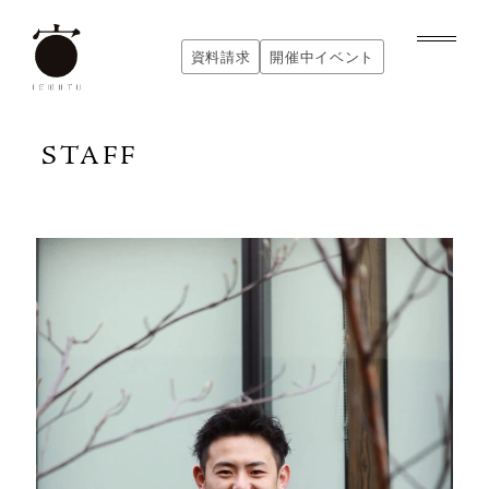
内
容
資料請求
開催中イベント
を
資料請求
開催中イベント
ス
キ
STAFF
ッ
プ