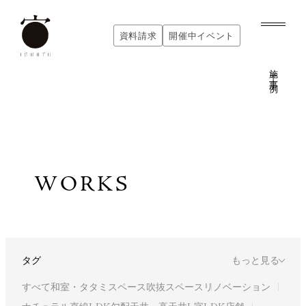
資料請求
開催中イベント
資料請求
開催中イベント
施工事例
W
O
R
K
S
タグ
もっと見る
すべて
和室・タタミスペース
吹抜スペース
リノベーション
ナチュラル
直線LDK
勾配天井・高天井
L字LDK
店舗