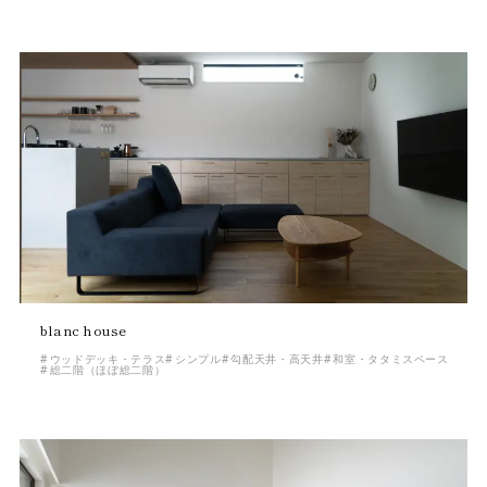
blanc house
ウッドデッキ・テラス
シンプル
勾配天井・高天井
和室・タタミスペース
総二階（ほぼ総二階）