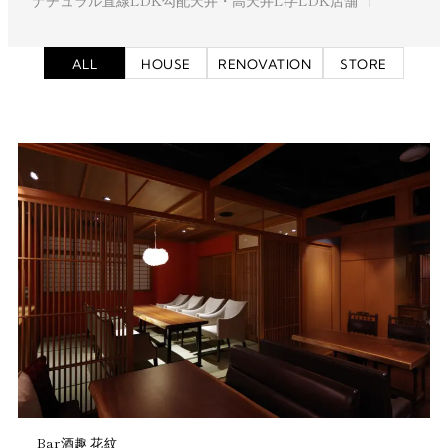
シンプル
ウッドデッキ・テラス
回遊動線・動線が良い
中庭
スキップフロア
ホテルライク
リビング階段
飲食店
ALL
HOUSE
RENOVATION
STORE
インダストリアル
和モダン
アイランドキッチン
ガレージ
ストリップ階段
書斎
サンクンリビング
北欧
2階リビング
ロフト・小屋裏有
趣味を楽しむ
大容量収納
ユーティリティスペース
町家・古民家
土間スペース
平屋・半平屋
ペットと暮らす
マンション改装
ラグジュアリー
美容室・サロン
アパレル
壁付キッチン
坪庭
変形地・狭小地を活用
造作キッチン
ジャパンディ
総二階（ほぼ総二階）
ホテル
子供部屋3部屋以上
西海岸風
チャペル
ブルックリンスタイル
アウトドア
2の字キッチン
螺旋階段
造作風呂
ヴィンテージ
二世帯住宅
3階建て
モダン
店舗併用住宅
対面キッチン
Bar酒趣 花紋