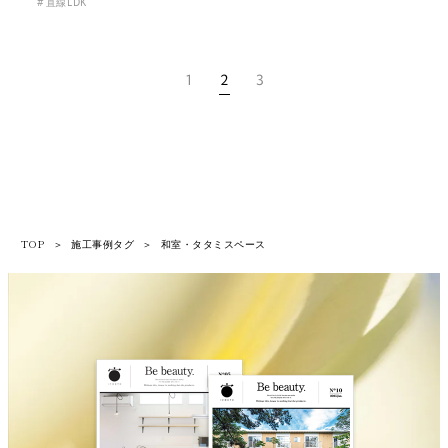
直線LDK
1
2
3
TOP
＞
施工事例タグ
＞
和室・タタミスペース