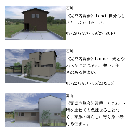
石川
《完成内覧会》Tonet -自分らし
さと、ふたりらしさ。-
08/29
09/27
~
(SAT)
(SUN)
石川
《完成内覧会》Lufine – 光とや
わらかさに包まれ、整いと美し
さのある住まい。
08/22
08/23
~
(SAT)
(SUN)
富山
《完成内覧会》常磐（ときわ）‐
時を重ねても色褪せることな
く、家族の暮らしに寄り添い続
ける住まい。