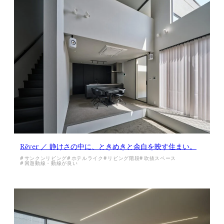
Rēver ／ 静けさの中に、ときめきと余白を映す住まい。
サンクンリビング
ホテルライク
リビング階段
吹抜スペース
回遊動線・動線が良い