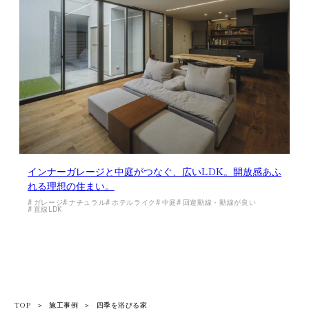
インナーガレージと中庭がつなぐ、広いLDK。開放感あふ
れる理想の住まい。
ガレージ
ナチュラル
ホテルライク
中庭
回遊動線・動線が良い
直線LDK
TOP
＞
施工事例
＞
四季を浴びる家