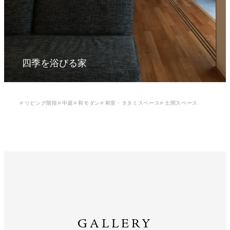
四季を浴びる家
リビング階段
中庭
和モダン
和室・タタミスペース
土間スペース
GALLERY