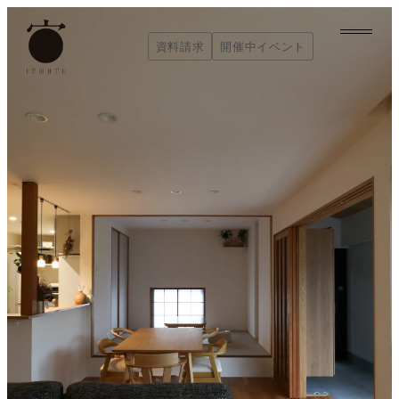
内
容
資料請求
開催中イベント
を
資料請求
開催中イベント
ス
キ
ッ
プ