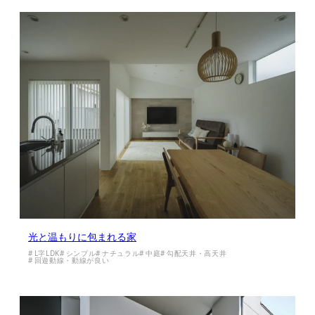
光と温もりに包まれる家
L字LDK
シンプル
ナチュラル
中庭
勾配天井・高天井
回遊動線・動線が良い